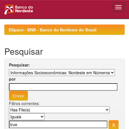
Skip
navigation
DSpace - BNB - Banco do Nordeste do Brasil
Pesquisar
Pesquisar:
por
Filtros correntes: