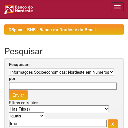
Skip
navigation
DSpace - BNB - Banco do Nordeste do Brasil
Pesquisar
Pesquisar:
por
Filtros correntes: