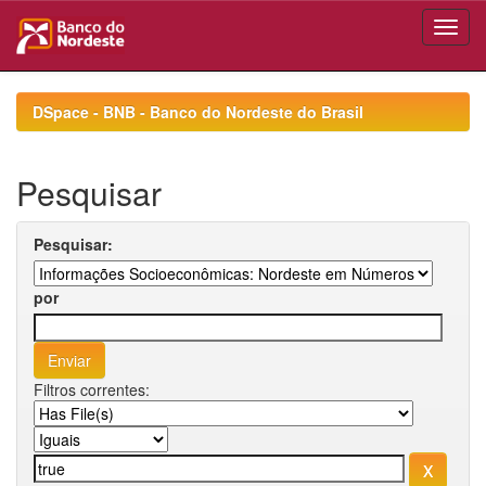
Skip
navigation
DSpace - BNB - Banco do Nordeste do Brasil
Pesquisar
Pesquisar:
por
Filtros correntes: