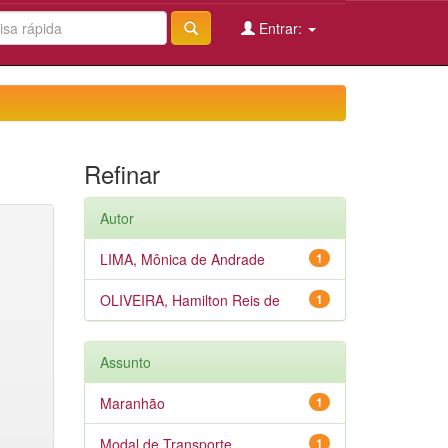
Entrar:
Refinar
Autor
LIMA, Mônica de Andrade
1
OLIVEIRA, Hamilton Reis de
1
Assunto
Maranhão
1
Modal de Transporte
1