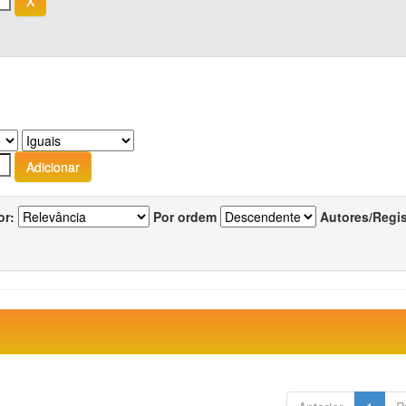
or:
Por ordem
Autores/Regi