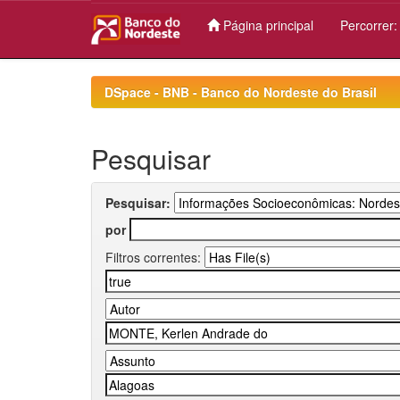
Página principal
Percorrer
Skip
navigation
DSpace - BNB - Banco do Nordeste do Brasil
Pesquisar
Pesquisar:
por
Filtros correntes: