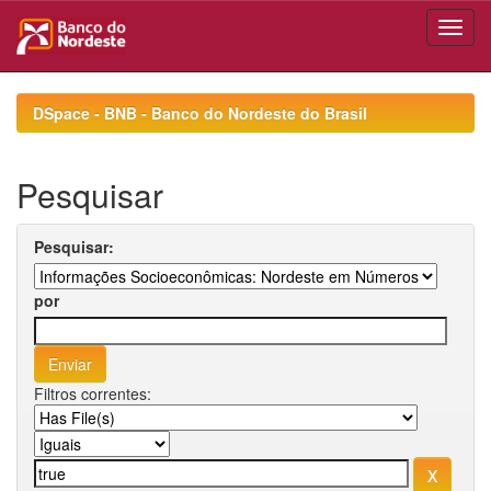
Skip
navigation
DSpace - BNB - Banco do Nordeste do Brasil
Pesquisar
Pesquisar:
por
Filtros correntes: