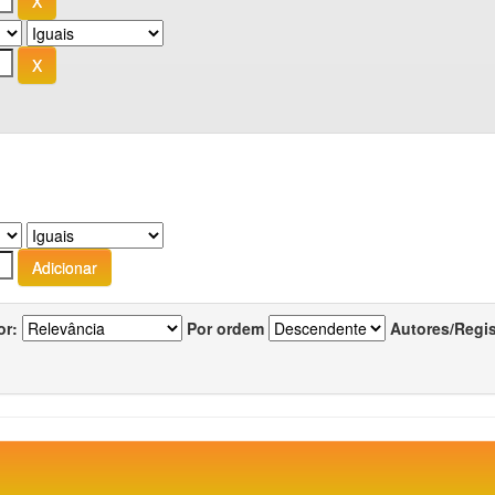
or:
Por ordem
Autores/Regi