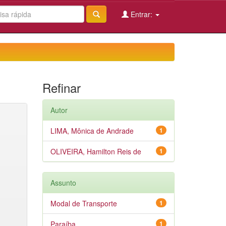
Entrar:
Refinar
Autor
LIMA, Mônica de Andrade
1
OLIVEIRA, Hamilton Reis de
1
Assunto
Modal de Transporte
1
Paraíba
1