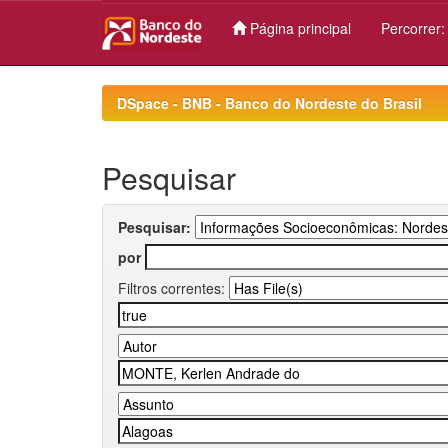
Página principal
Percorrer
Skip
navigation
DSpace - BNB - Banco do Nordeste do Brasil
Pesquisar
Pesquisar:
por
Filtros correntes: