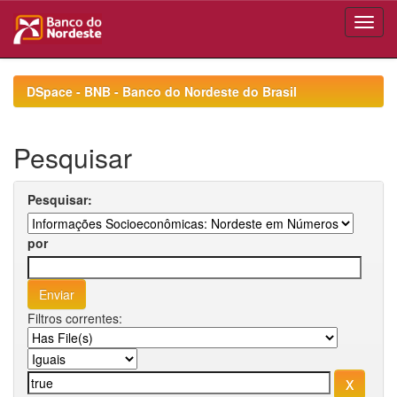
Skip
navigation
DSpace - BNB - Banco do Nordeste do Brasil
Pesquisar
Pesquisar:
por
Filtros correntes: