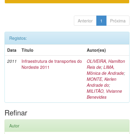
Anterior
1
Próxima
Registos:
Data
Título
Autor(es)
2011
Infraestrutura de transportes do
OLIVEIRA, Hamilton
Nordeste 2011
Reis de
;
LIMA,
Mônica de Andrade
;
MONTE, Kerlen
Andrade do
;
MILITÃO, Vivianne
Benevides
Refinar
Autor