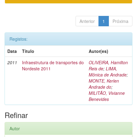
Anterior
1
Próxima
Registos:
Data
Título
Autor(es)
2011
Infraestrutura de transportes do
OLIVEIRA, Hamilton
Nordeste 2011
Reis de
;
LIMA,
Mônica de Andrade
;
MONTE, Kerlen
Andrade do
;
MILITÃO, Vivianne
Benevides
Refinar
Autor