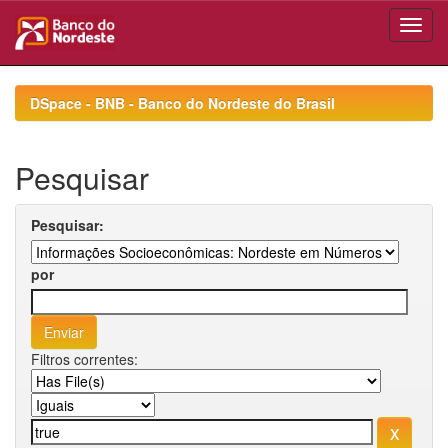
Skip
navigation
DSpace - BNB - Banco do Nordeste do Brasil
Pesquisar
Pesquisar:
por
Filtros correntes: