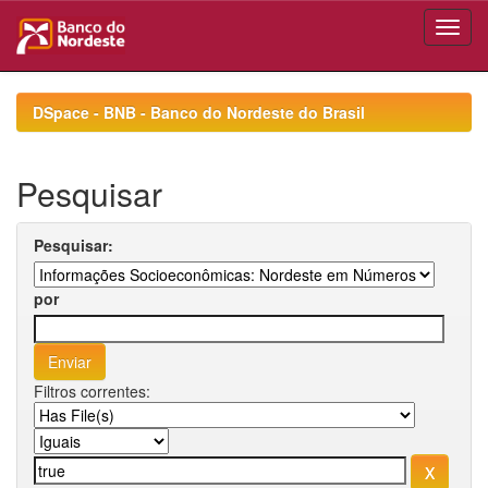
Skip
navigation
DSpace - BNB - Banco do Nordeste do Brasil
Pesquisar
Pesquisar:
por
Filtros correntes: