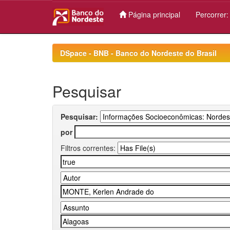
Página principal
Percorrer
Skip
navigation
DSpace - BNB - Banco do Nordeste do Brasil
Pesquisar
Pesquisar:
por
Filtros correntes: