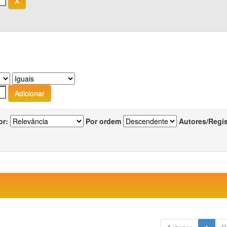
or:
Por ordem
Autores/Regi