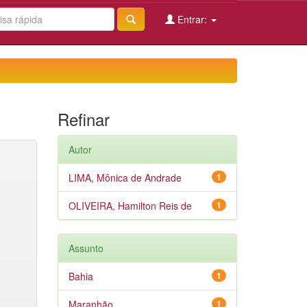
Entrar:
Refinar
Autor
LIMA, Mônica de Andrade
1
OLIVEIRA, Hamilton Reis de
1
Assunto
Bahia
1
Maranhão
1