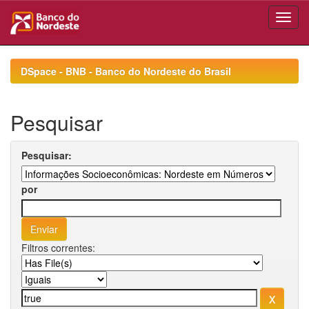
Skip
navigation
DSpace - BNB - Banco do Nordeste do Brasil
Pesquisar
Pesquisar:
por
Filtros correntes: