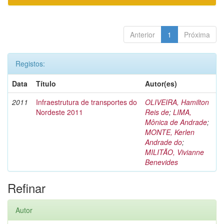
Anterior
1
Próxima
Registos:
Data
Título
Autor(es)
2011
Infraestrutura de transportes do
OLIVEIRA, Hamilton
Nordeste 2011
Reis de
;
LIMA,
Mônica de Andrade
;
MONTE, Kerlen
Andrade do
;
MILITÃO, Vivianne
Benevides
Refinar
Autor