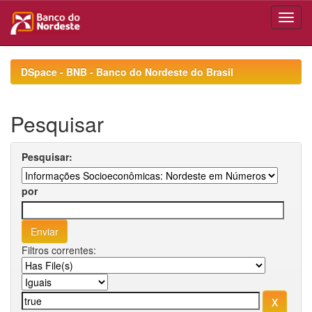
Skip
navigation
DSpace - BNB - Banco do Nordeste do Brasil
Pesquisar
Pesquisar:
por
Filtros correntes: