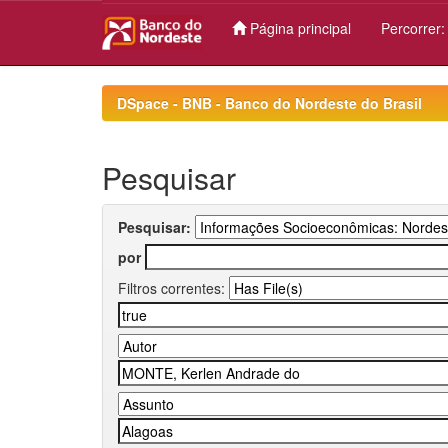
Página principal
Percorrer
Skip
navigation
DSpace - BNB - Banco do Nordeste do Brasil
Pesquisar
Pesquisar:
por
Filtros correntes: