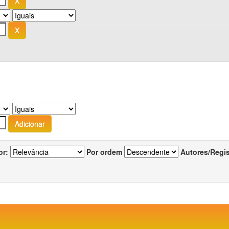
or:
Por ordem
Autores/Regi