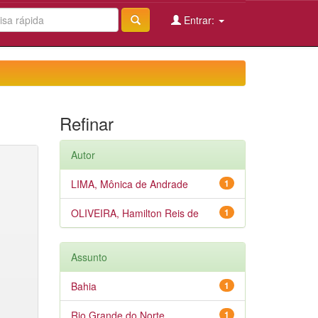
Entrar:
Refinar
Autor
LIMA, Mônica de Andrade
1
OLIVEIRA, Hamilton Reis de
1
Assunto
Bahia
1
Rio Grande do Norte
1