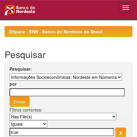
Skip
navigation
DSpace - BNB - Banco do Nordeste do Brasil
Pesquisar
Pesquisar:
por
Filtros correntes: