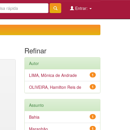
Entrar:
Refinar
Autor
LIMA, Mônica de Andrade
1
OLIVEIRA, Hamilton Reis de
1
Assunto
Bahia
1
Maranhão
1