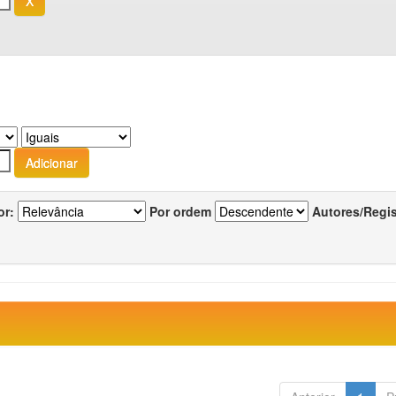
or:
Por ordem
Autores/Regi