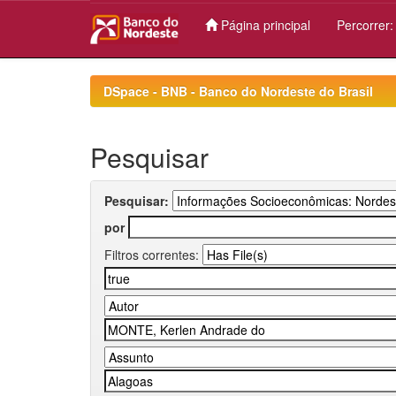
Página principal
Percorrer
Skip
navigation
DSpace - BNB - Banco do Nordeste do Brasil
Pesquisar
Pesquisar:
por
Filtros correntes: