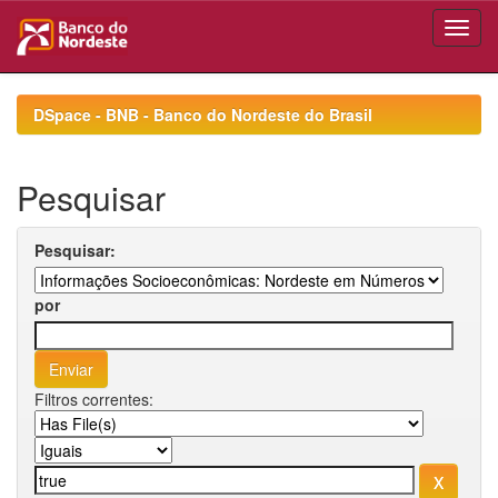
Skip
navigation
DSpace - BNB - Banco do Nordeste do Brasil
Pesquisar
Pesquisar:
por
Filtros correntes: