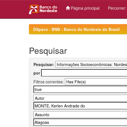
Página principal
Percorrer
Skip
navigation
DSpace - BNB - Banco do Nordeste do Brasil
Pesquisar
Pesquisar:
por
Filtros correntes: