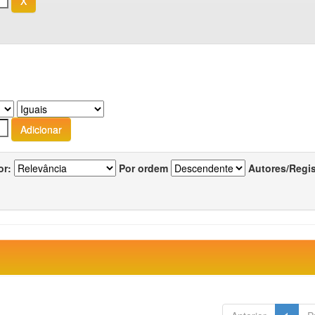
or:
Por ordem
Autores/Regi