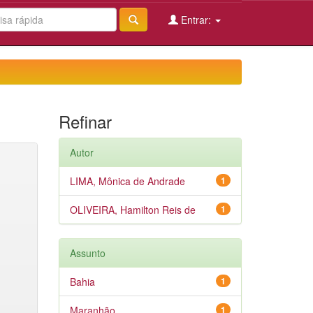
Entrar:
Refinar
Autor
LIMA, Mônica de Andrade
1
OLIVEIRA, Hamilton Reis de
1
Assunto
Bahia
1
Maranhão
1