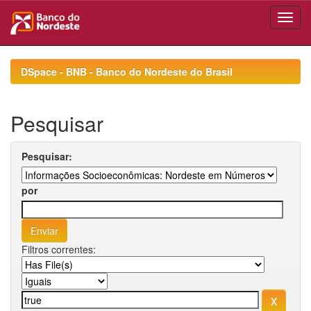
Skip
navigation
DSpace - BNB - Banco do Nordeste do Brasil
Pesquisar
Pesquisar:
por
Filtros correntes: