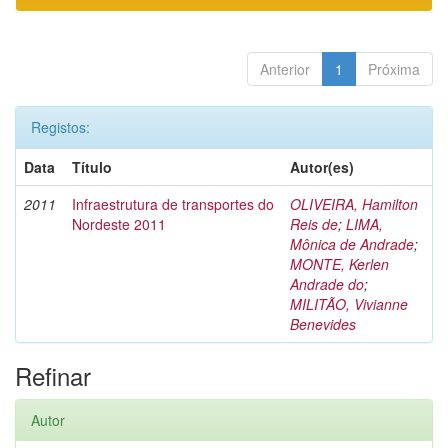
Anterior
1
Próxima
Registos:
Data
Título
Autor(es)
2011
Infraestrutura de transportes do
OLIVEIRA, Hamilton
Nordeste 2011
Reis de
;
LIMA,
Mônica de Andrade
;
MONTE, Kerlen
Andrade do
;
MILITÃO, Vivianne
Benevides
Refinar
Autor