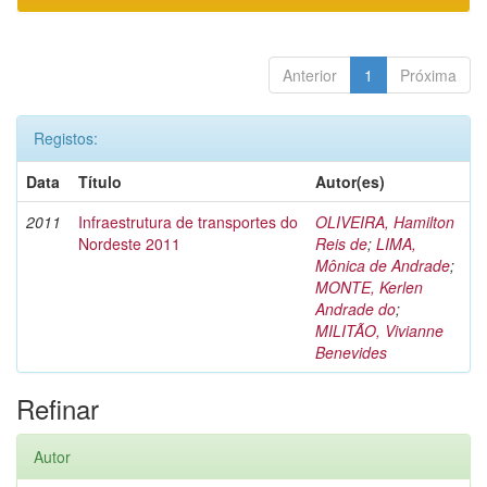
Anterior
1
Próxima
Registos:
Data
Título
Autor(es)
2011
Infraestrutura de transportes do
OLIVEIRA, Hamilton
Nordeste 2011
Reis de
;
LIMA,
Mônica de Andrade
;
MONTE, Kerlen
Andrade do
;
MILITÃO, Vivianne
Benevides
Refinar
Autor