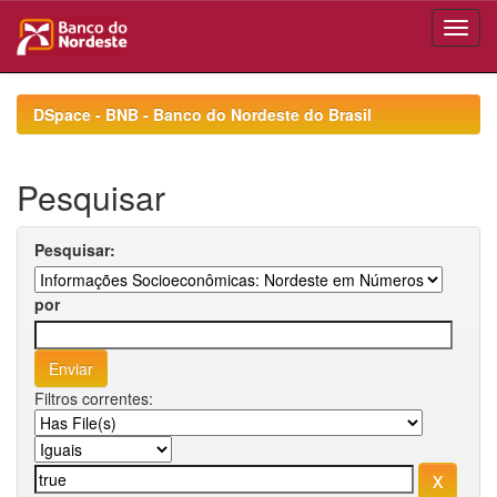
Skip
navigation
DSpace - BNB - Banco do Nordeste do Brasil
Pesquisar
Pesquisar:
por
Filtros correntes: