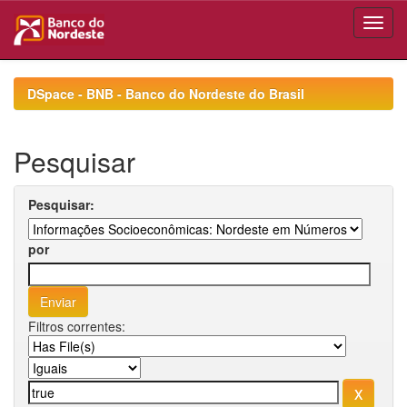
Skip
navigation
DSpace - BNB - Banco do Nordeste do Brasil
Pesquisar
Pesquisar:
por
Filtros correntes: