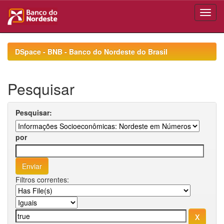
Skip
navigation
DSpace - BNB - Banco do Nordeste do Brasil
Pesquisar
Pesquisar:
por
Filtros correntes: