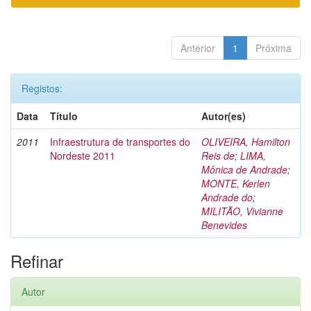
Anterior
1
Próxima
Registos:
Data
Título
Autor(es)
2011
Infraestrutura de transportes do
OLIVEIRA, Hamilton
Nordeste 2011
Reis de
;
LIMA,
Mônica de Andrade
;
MONTE, Kerlen
Andrade do
;
MILITÃO, Vivianne
Benevides
Refinar
Autor