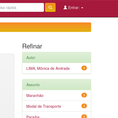
Entrar:
Refinar
Autor
LIMA, Mônica de Andrade
1
Assunto
Maranhão
1
Modal de Transporte
1
Paraíba
1