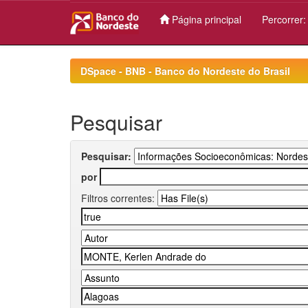
Página principal
Percorrer
Skip
navigation
DSpace - BNB - Banco do Nordeste do Brasil
Pesquisar
Pesquisar:
por
Filtros correntes: