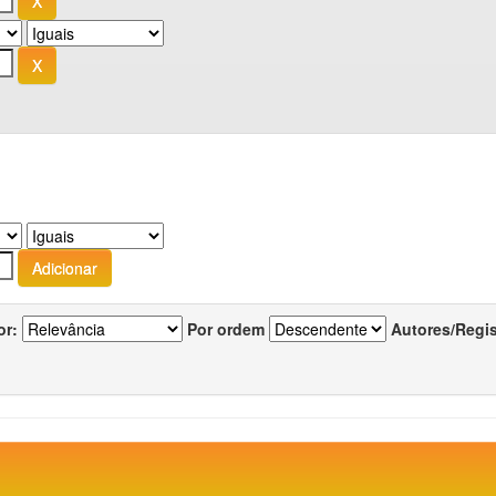
or:
Por ordem
Autores/Regi