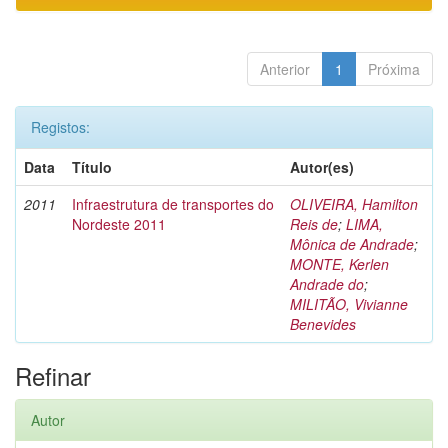
Anterior
1
Próxima
Registos:
Data
Título
Autor(es)
2011
Infraestrutura de transportes do
OLIVEIRA, Hamilton
Nordeste 2011
Reis de
;
LIMA,
Mônica de Andrade
;
MONTE, Kerlen
Andrade do
;
MILITÃO, Vivianne
Benevides
Refinar
Autor