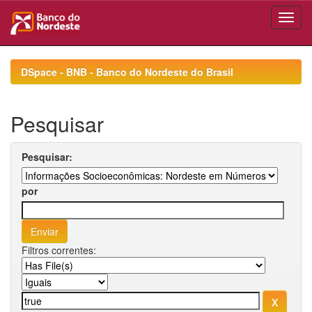
Skip
navigation
DSpace - BNB - Banco do Nordeste do Brasil
Pesquisar
Pesquisar:
por
Filtros correntes: