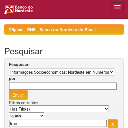
Skip
navigation
DSpace - BNB - Banco do Nordeste do Brasil
Pesquisar
Pesquisar:
por
Filtros correntes: