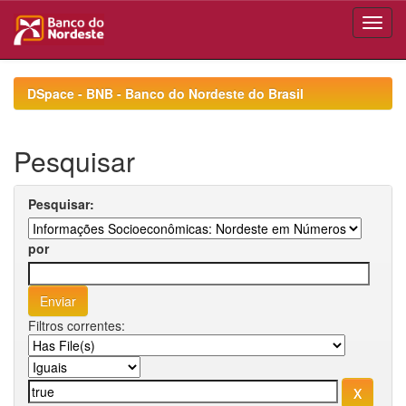
Skip
navigation
DSpace - BNB - Banco do Nordeste do Brasil
Pesquisar
Pesquisar:
por
Filtros correntes: