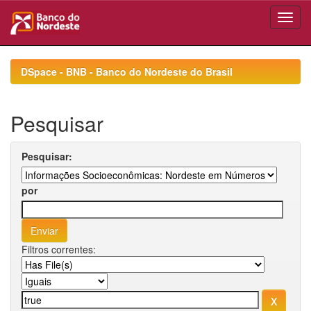
Skip
navigation
DSpace - BNB - Banco do Nordeste do Brasil
Pesquisar
Pesquisar:
por
Filtros correntes: