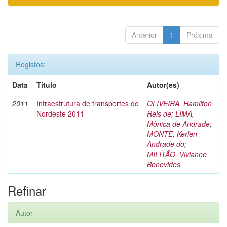
Anterior
1
Próxima
Registos:
Data
Título
Autor(es)
2011
Infraestrutura de transportes do
OLIVEIRA, Hamilton
Nordeste 2011
Reis de
;
LIMA,
Mônica de Andrade
;
MONTE, Kerlen
Andrade do
;
MILITÃO, Vivianne
Benevides
Refinar
Autor