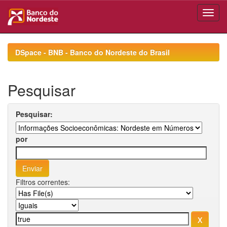
Skip
navigation
DSpace - BNB - Banco do Nordeste do Brasil
Pesquisar
Pesquisar:
por
Filtros correntes: