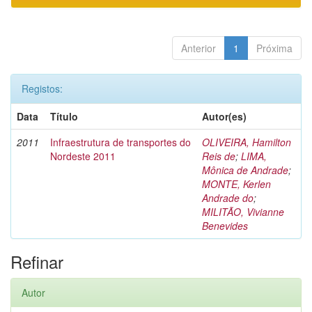
Anterior
1
Próxima
Registos:
Data
Título
Autor(es)
2011
Infraestrutura de transportes do
OLIVEIRA, Hamilton
Nordeste 2011
Reis de
;
LIMA,
Mônica de Andrade
;
MONTE, Kerlen
Andrade do
;
MILITÃO, Vivianne
Benevides
Refinar
Autor