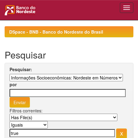
Skip
navigation
DSpace - BNB - Banco do Nordeste do Brasil
Pesquisar
Pesquisar:
por
Filtros correntes: