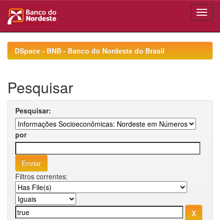
Skip
navigation
DSpace - BNB - Banco do Nordeste do Brasil
Pesquisar
Pesquisar:
por
Filtros correntes: