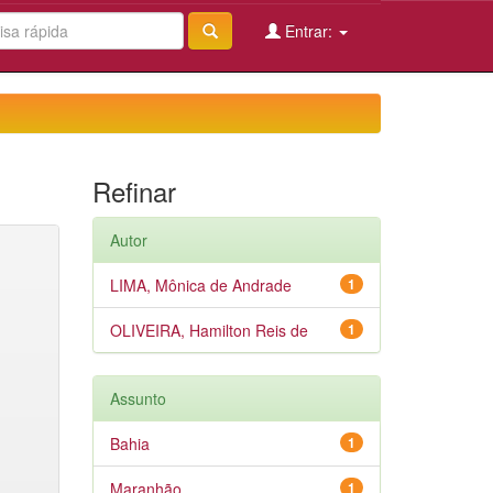
Entrar:
Refinar
Autor
LIMA, Mônica de Andrade
1
OLIVEIRA, Hamilton Reis de
1
Assunto
Bahia
1
Maranhão
1