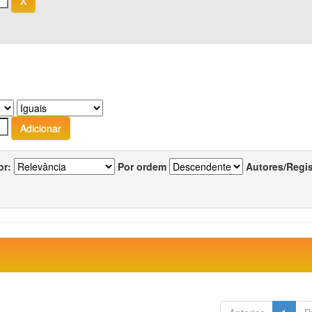
or:
Por ordem
Autores/Regi