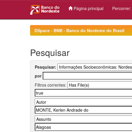
Página principal
Percorrer
Skip
navigation
DSpace - BNB - Banco do Nordeste do Brasil
Pesquisar
Pesquisar:
por
Filtros correntes: