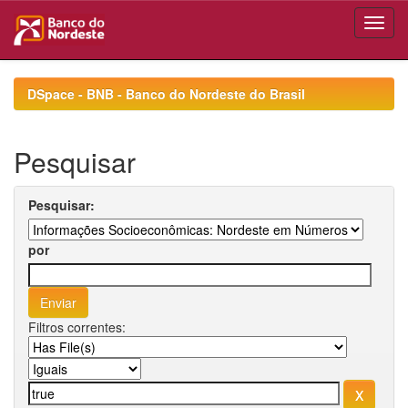
Skip
navigation
DSpace - BNB - Banco do Nordeste do Brasil
Pesquisar
Pesquisar:
por
Filtros correntes: