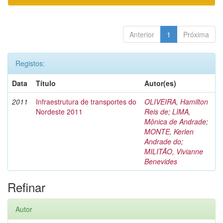
Anterior
1
Próxima
Registos:
Data
Título
Autor(es)
2011
Infraestrutura de transportes do
OLIVEIRA, Hamilton
Nordeste 2011
Reis de
;
LIMA,
Mônica de Andrade
;
MONTE, Kerlen
Andrade do
;
MILITÃO, Vivianne
Benevides
Refinar
Autor