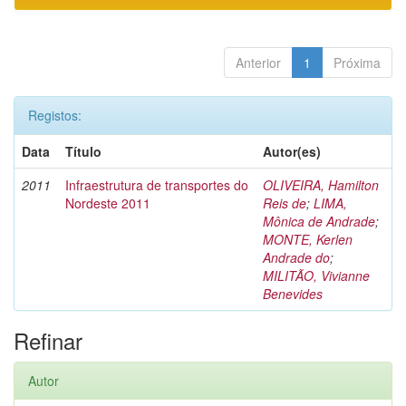
Anterior
1
Próxima
Registos:
Data
Título
Autor(es)
2011
Infraestrutura de transportes do
OLIVEIRA, Hamilton
Nordeste 2011
Reis de
;
LIMA,
Mônica de Andrade
;
MONTE, Kerlen
Andrade do
;
MILITÃO, Vivianne
Benevides
Refinar
Autor