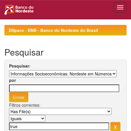
Skip
navigation
DSpace - BNB - Banco do Nordeste do Brasil
Pesquisar
Pesquisar:
por
Filtros correntes: