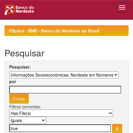
Skip
navigation
DSpace - BNB - Banco do Nordeste do Brasil
Pesquisar
Pesquisar:
por
Filtros correntes: