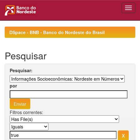
Skip
navigation
DSpace - BNB - Banco do Nordeste do Brasil
Pesquisar
Pesquisar:
por
Filtros correntes: