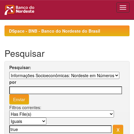
Skip
navigation
DSpace - BNB - Banco do Nordeste do Brasil
Pesquisar
Pesquisar:
por
Filtros correntes: