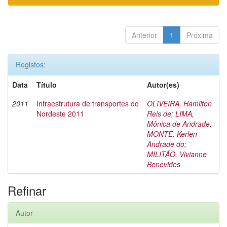
Anterior
1
Próxima
Registos:
Data
Título
Autor(es)
2011
Infraestrutura de transportes do
OLIVEIRA, Hamilton
Nordeste 2011
Reis de
;
LIMA,
Mônica de Andrade
;
MONTE, Kerlen
Andrade do
;
MILITÃO, Vivianne
Benevides
Refinar
Autor