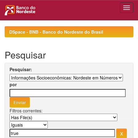
Skip
navigation
DSpace - BNB - Banco do Nordeste do Brasil
Pesquisar
Pesquisar:
por
Filtros correntes: