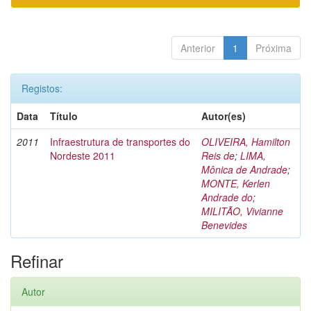
Anterior
1
Próxima
Registos:
Data
Título
Autor(es)
2011
Infraestrutura de transportes do
OLIVEIRA, Hamilton
Nordeste 2011
Reis de
;
LIMA,
Mônica de Andrade
;
MONTE, Kerlen
Andrade do
;
MILITÃO, Vivianne
Benevides
Refinar
Autor