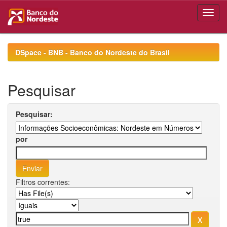
Skip
navigation
DSpace - BNB - Banco do Nordeste do Brasil
Pesquisar
Pesquisar:
por
Filtros correntes: