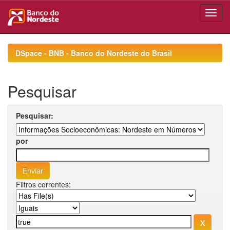
Skip
navigation
DSpace - BNB - Banco do Nordeste do Brasil
Pesquisar
Pesquisar:
por
Filtros correntes: