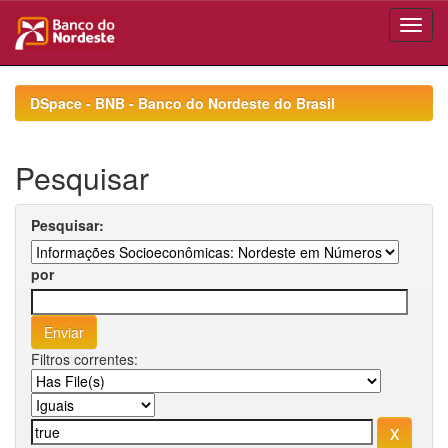
Skip
navigation
DSpace - BNB - Banco do Nordeste do Brasil
Pesquisar
Pesquisar:
por
Filtros correntes: