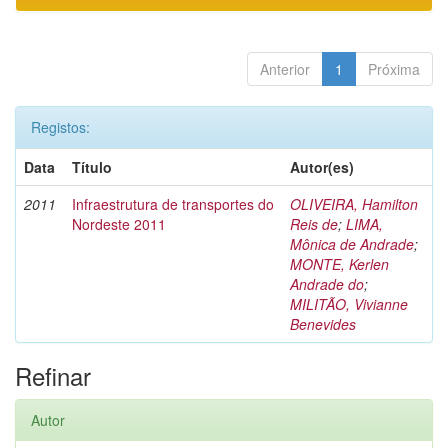
Anterior
1
Próxima
Registos:
Data
Título
Autor(es)
2011
Infraestrutura de transportes do
OLIVEIRA, Hamilton
Nordeste 2011
Reis de
;
LIMA,
Mônica de Andrade
;
MONTE, Kerlen
Andrade do
;
MILITÃO, Vivianne
Benevides
Refinar
Autor