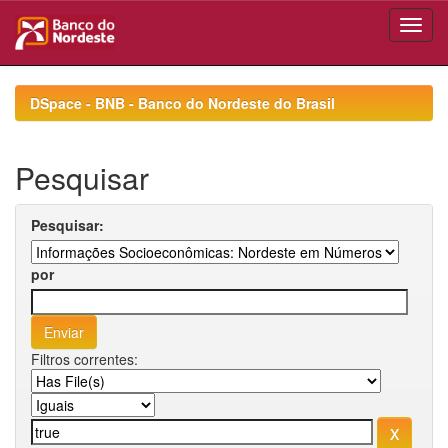
Skip
navigation
DSpace - BNB - Banco do Nordeste do Brasil
Pesquisar
Pesquisar:
por
Filtros correntes: