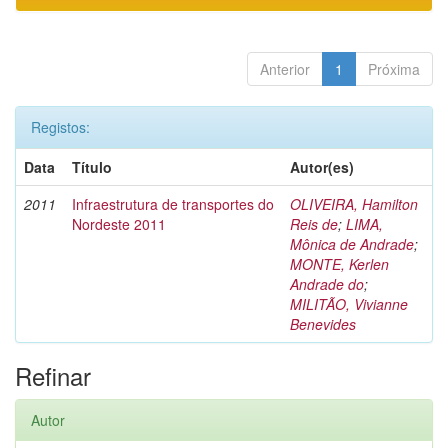
Anterior
1
Próxima
Registos:
Data
Título
Autor(es)
2011
Infraestrutura de transportes do
OLIVEIRA, Hamilton
Nordeste 2011
Reis de
;
LIMA,
Mônica de Andrade
;
MONTE, Kerlen
Andrade do
;
MILITÃO, Vivianne
Benevides
Refinar
Autor