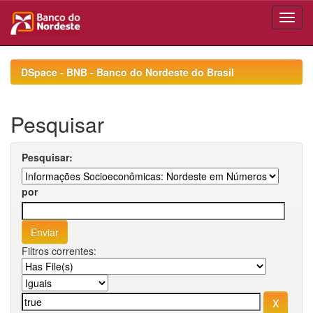
Skip
navigation
DSpace - BNB - Banco do Nordeste do Brasil
Pesquisar
Pesquisar:
por
Filtros correntes: