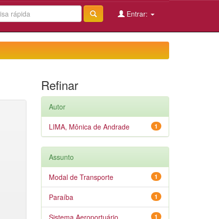
Entrar:
Refinar
Autor
LIMA, Mônica de Andrade
1
Assunto
Modal de Transporte
1
Paraíba
1
Sistema Aeroportuário
1