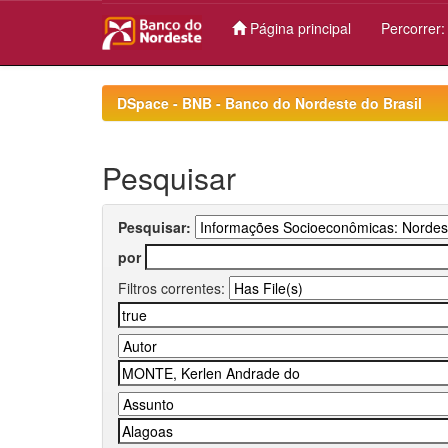
Página principal
Percorrer
Skip
navigation
DSpace - BNB - Banco do Nordeste do Brasil
Pesquisar
Pesquisar:
por
Filtros correntes: