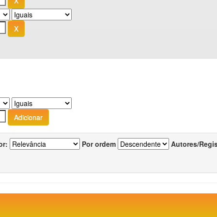
or:
Por ordem
Autores/Regi