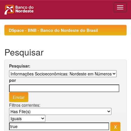
Skip
navigation
DSpace - BNB - Banco do Nordeste do Brasil
Pesquisar
Pesquisar:
por
Filtros correntes: