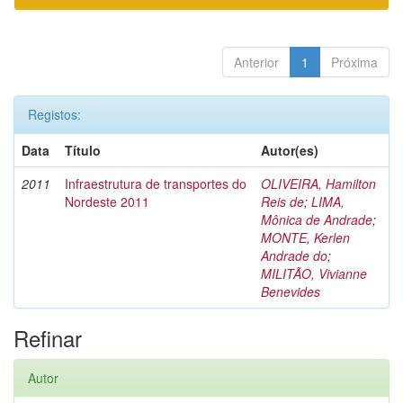
Anterior
1
Próxima
Registos:
Data
Título
Autor(es)
2011
Infraestrutura de transportes do
OLIVEIRA, Hamilton
Nordeste 2011
Reis de
;
LIMA,
Mônica de Andrade
;
MONTE, Kerlen
Andrade do
;
MILITÃO, Vivianne
Benevides
Refinar
Autor