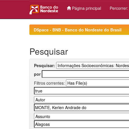
Página principal
Percorrer
Skip
navigation
DSpace - BNB - Banco do Nordeste do Brasil
Pesquisar
Pesquisar:
por
Filtros correntes: