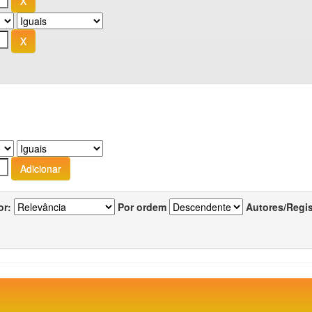
or:
Por ordem
Autores/Regi