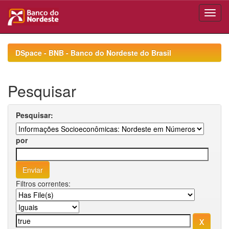
Skip
navigation
DSpace - BNB - Banco do Nordeste do Brasil
Pesquisar
Pesquisar:
por
Filtros correntes: