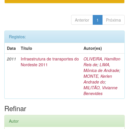
Anterior
1
Próxima
Registos:
Data
Título
Autor(es)
2011
Infraestrutura de transportes do
OLIVEIRA, Hamilton
Nordeste 2011
Reis de
;
LIMA,
Mônica de Andrade
;
MONTE, Kerlen
Andrade do
;
MILITÃO, Vivianne
Benevides
Refinar
Autor