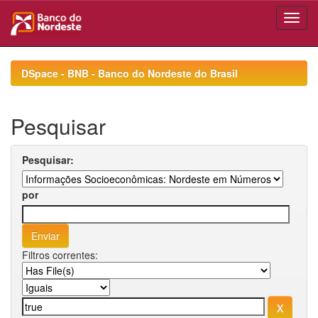
Skip
navigation
DSpace - BNB - Banco do Nordeste do Brasil
Pesquisar
Pesquisar:
por
Filtros correntes: