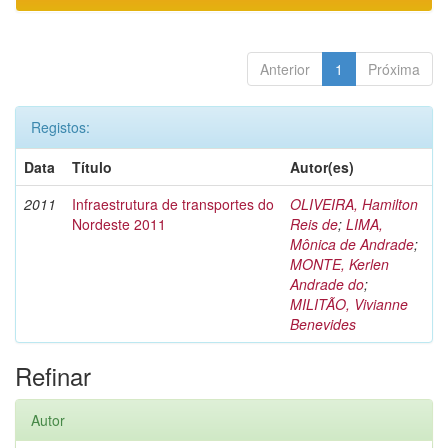
Anterior
1
Próxima
Registos:
Data
Título
Autor(es)
2011
Infraestrutura de transportes do
OLIVEIRA, Hamilton
Nordeste 2011
Reis de
;
LIMA,
Mônica de Andrade
;
MONTE, Kerlen
Andrade do
;
MILITÃO, Vivianne
Benevides
Refinar
Autor