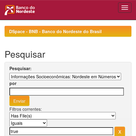
Skip
navigation
DSpace - BNB - Banco do Nordeste do Brasil
Pesquisar
Pesquisar:
por
Filtros correntes: