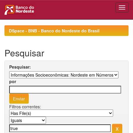
Skip
navigation
DSpace - BNB - Banco do Nordeste do Brasil
Pesquisar
Pesquisar:
por
Filtros correntes: