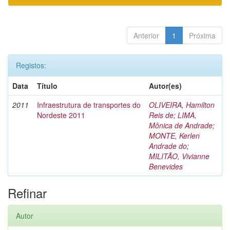
Anterior
1
Próxima
Registos:
Data
Título
Autor(es)
2011
Infraestrutura de transportes do
OLIVEIRA, Hamilton
Nordeste 2011
Reis de
;
LIMA,
Mônica de Andrade
;
MONTE, Kerlen
Andrade do
;
MILITÃO, Vivianne
Benevides
Refinar
Autor