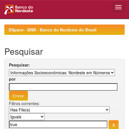
Skip
navigation
DSpace - BNB - Banco do Nordeste do Brasil
Pesquisar
Pesquisar:
por
Filtros correntes: