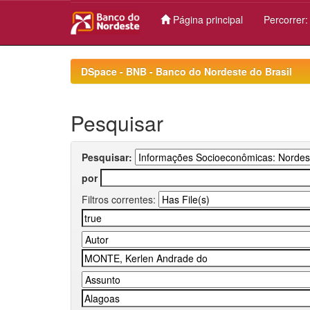
Página principal
Percorrer
Skip
navigation
DSpace - BNB - Banco do Nordeste do Brasil
Pesquisar
Pesquisar:
por
Filtros correntes: