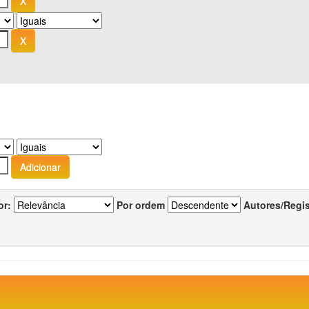
or:
Por ordem
Autores/Regi